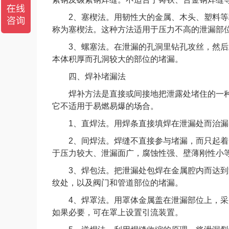
2、塞楔法。用韧性大的金属、木头、塑料等
称为塞楔法。这种方法适用于压力不高的泄漏部
3、螺塞法。在泄漏的孔洞里钻孔攻丝，然后
本体积厚而孔洞较大的部位的堵漏。
四、焊补堵漏法
焊补方法是直接或间接地把泄露处堵住的一种
它不适用于易燃易爆的场合。
1、直焊法。用焊条直接填焊在泄漏处而治漏
2、间焊法。焊缝不直接参与堵漏，而只起着
于压力较大、泄漏面广，腐蚀性强、壁薄刚性小
3、焊包法。把泄漏处包焊在金属腔内而达到
纹处，以及阀门和管道部位的堵漏。
4、焊罩法。用罩体金属盖在泄漏部位上，采
如果必要，可在罩上设置引流装置。