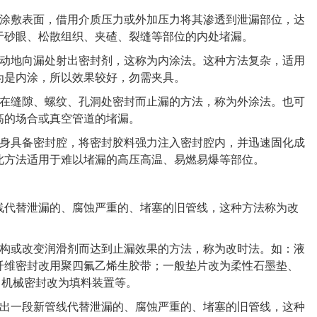
涂敷表面，借用介质压力或外加压力将其渗透到泄漏部位，达
于砂眼、松散组织、夹碴、裂缝等部位的内处堵漏。
动地向漏处射出密封剂，这称为内涂法。这种方法复杂，适用
为是内涂，所以效果较好，勿需夹具。
在缝隙、螺纹、孔洞处密封而止漏的方法，称为外涂法。也可
高的场合或真空管道的堵漏。
身具备密封腔，将密封胶料强力注入密封腔内，并迅速固化成
此方法适用于难以堵漏的高压高温、易燃易爆等部位。
代替泄漏的、腐蚀严重的、堵塞的旧管线，这种方法称为改
构或改变润滑剂而达到止漏效果的方法，称为改时法。如：液
纤维密封改用聚四氟乙烯生胶带；一般垫片改为柔性石墨垫、
；机械密封改为填料装置等。
出一段新管线代替泄漏的、腐蚀严重的、堵塞的旧管线，这种