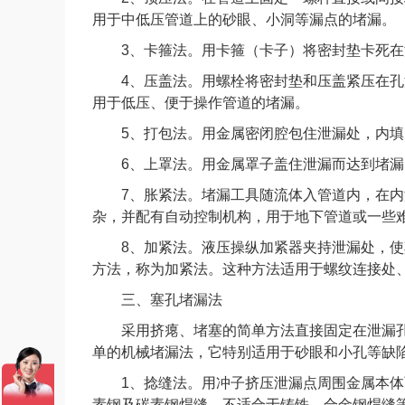
用于中低压管道上的砂眼、小洞等漏点的堵漏。
3、卡箍法。用卡箍（卡子）将密封垫卡死在
4、压盖法。用螺栓将密封垫和压盖紧压在孔
用于低压、便于操作管道的堵漏。
5、打包法。用金属密闭腔包住泄漏处，内填
6、上罩法。用金属罩子盖住泄漏而达到堵漏
7、胀紧法。堵漏工具随流体入管道内，在内
杂，并配有自动控制机构，用于地下管道或一些
8、加紧法。液压操纵加紧器夹持泄漏处，使
方法，称为加紧法。这种方法适用于螺纹连接处
三、塞孔堵漏法
采用挤瘪、堵塞的简单方法直接固定在泄漏孔
单的机械堵漏法，它特别适用于砂眼和小孔等缺
1、捻缝法。用冲子挤压泄漏点周围金属本体
素钢及碳素钢焊缝。不适合于铸铁、合金钢焊缝