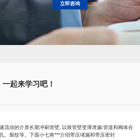
立即咨询
，一起来学习吧！
流动的介质长期冲刷管壁, 以致管壁变薄泄漏;管道和阀体在
孔、裂纹等。下面小七将***介绍带压堵漏和带压密封