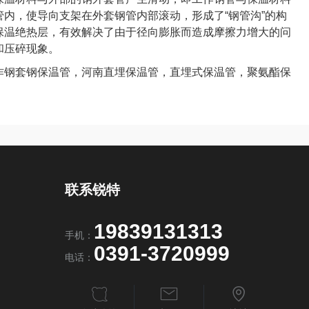
内，使导向支架在外套钢管内部滚动，形成了“钢管沟”的构
保温绝热层，有效解决了由于径向膨胀而造成摩擦力增大的问
和压碎现象。
作钢套钢保温管，河南直埋保温管，直埋式保温管，聚氨酯保
联系锐特
19839131313
手机：
0391-3720999
电话：