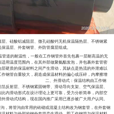
腐层、硅酸铝减阻层、微孔硅酸钙无机保温隔热层、不锈钢紧
机保温层、外套钢管、外防管腐层组成。
温管道的耐温性，一般在工作钢管外首先包裹一层耐高温的无
酯适用温度范围内，在其外部做聚氨酯发泡，并包裹外套管密
内层硬质的保温材料之间产生滑动，其缺点是热流的外泄难以
工作钢管自重较大，易造成保温材料的偏心或压碎，内摩擦增
式：保温结构由工作钢
铝箔反射层、不锈钢紧固钢带、滑动导向支架、空气保温层、
构比内滑动形式在设计理论上更可靠，受力分析简单，内部空
用外滑动式结构，现在国内推广采用已逐步被广大用户认同。
沟，将管沟由常用的砖砌或混凝土结构改为钢套管，在外套钢
保温材料与外部的钢外套管产生滑动，即工作钢管与保温材料