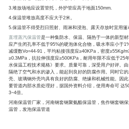
3.堆放场地应设置管托，外护管应高于地面150mm.
4.保温管堆放高度不应大于2米。
5.保温管不得受烈日照射、雨淋和浸泡、露天存放时宜用
直埋蒸汽保温管
是一种集防水、保温、隔热于一体的新型材
应产生闭孔率不低于95%的硬泡体化合物，吸水率应小于1%，厚
减缓数Vo=44-91，平均粘接强度应≥40KPa，密度≥55Kg
≥0.3MPa，抗拉伸强度应≥500KPa，耐用年限不应低
水保温工程技术规格》要求。质量可靠，深受用户好评。由
隔绝了空气和水的渗入，能起到良好的防腐作用。同时它的
壳、玻璃钢外壳均具有良好的防腐、绝缘和机械性能。因此
要管道内部水质处理好，据国外资料介绍，使用寿命可 达5
3~4倍。
河南保温管厂家，河南钢套钢聚氨酯保温管，焦作钢套钢保
温管，发泡保温管道