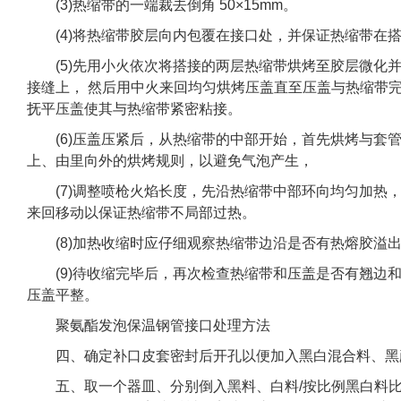
(3)热缩带的一端裁去倒角 50×15mm。
(4)将热缩带胶层向内包覆在接口处，并保证热缩带在
(5)先用小火依次将搭接的两层热缩带烘烤至胶层微化并
接缝上， 然后用中火来回均匀烘烤压盖直至压盖与热缩带
抚平压盖使其与热缩带紧密粘接。
(6)压盖压紧后，从热缩带的中部开始，首先烘烤与套管
上、由里向外的烘烤规则，以避免气泡产生，
(7)调整喷枪火焰长度，先沿热缩带中部环向均匀加热，
来回移动以保证热缩带不局部过热。
(8)加热收缩时应仔细观察热缩带边沿是否有热熔胶溢
(9)待收缩完毕后，再次检查热缩带和压盖是否有翘边和
压盖平整。
聚氨酯发泡保温钢管接口处理方法
四、确定补口皮套密封后开孔以便加入黑白混合料、黑
五、取一个器皿、分别倒入黑料、白料/按比例黑白料比1